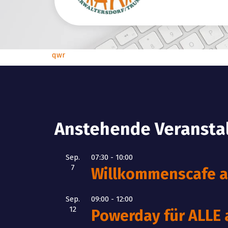
qwr
Anstehende Veransta
Sep.
07:30
-
10:00
7
Willkommenscafe am
Sep.
09:00
-
12:00
12
Powerday für ALLE