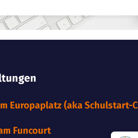
ltungen
 Europaplatz (aka Schulstart-C
 am Funcourt