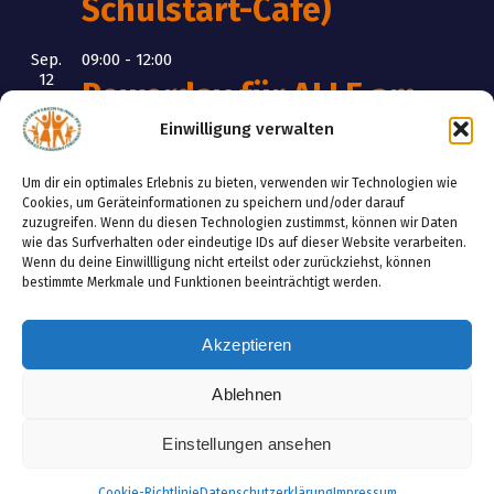
Schulstart-Cafe)
Sep.
09:00
-
12:00
12
Powerday für ALLE am
Funcourt
Einwilligung verwalten
Um dir ein optimales Erlebnis zu bieten, verwenden wir Technologien wie
Okt.
19:00
-
21:00
Cookies, um Geräteinformationen zu speichern und/oder darauf
8
Hauptversammlung des
zuzugreifen. Wenn du diesen Technologien zustimmst, können wir Daten
wie das Surfverhalten oder eindeutige IDs auf dieser Website verarbeiten.
Elternvereins
Wenn du deine Einwillligung nicht erteilst oder zurückziehst, können
bestimmte Merkmale und Funktionen beeinträchtigt werden.
Kalender anzeigen
Akzeptieren
Ablehnen
Einstellungen ansehen
Copyright © 2026 Elternverein VS/NMS/PFZ
Oberwaltersdorf/Trumau
Cookie-Richtlinie
Datenschutzerklärung
Impressum