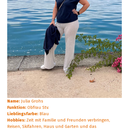
Name:
Julia Grohs
Funktion:
Obfrau Stv.
Lieblingsfarbe:
Blau
Hobbies:
Zeit mit Familie und Freunden verbringen,
Reisen, Skifahren, Haus und Garten und das