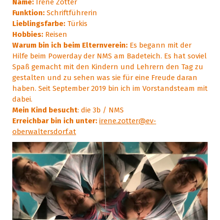
Name:
Irene Zotter
Funktion:
Schriftführerin
Lieblingsfarbe:
Türkis
Hobbies:
Reisen
Warum bin ich beim Elternverein:
Es begann mit der
Hilfe beim Powerday der NMS am Badeteich. Es hat soviel
Spaß gemacht mit den Kindern und Lehrern den Tag zu
gestalten und zu sehen was sie für eine Freude daran
haben. Seit September 2019 bin ich im Vorstandsteam mit
dabei.
Mein Kind besucht
: die 3b / NMS
Erreichbar bin ich unter:
irene.zotter@ev-
oberwaltersdorf.at