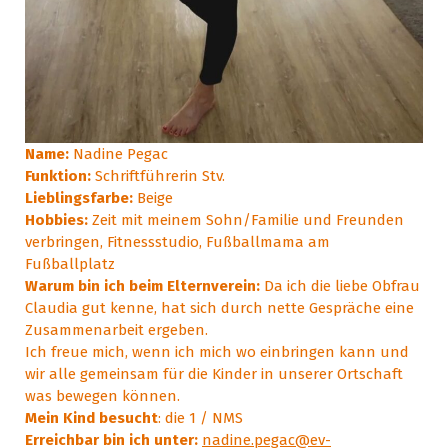
Name:
Nadine Pegac
Funktion:
Schriftführerin Stv.
Lieblingsfarbe:
Beige
Hobbies:
Zeit mit meinem Sohn/Familie und Freunden
verbringen, Fitnessstudio, Fußballmama am
Fußballplatz
Warum bin ich beim Elternverein:
Da ich die liebe Obfrau
Claudia gut kenne, hat sich durch nette Gespräche eine
Zusammenarbeit ergeben.
Ich freue mich, wenn ich mich wo einbringen kann und
wir alle gemeinsam für die Kinder in unserer Ortschaft
was bewegen können.
Mein Kind besucht
: die 1 / NMS
Erreichbar bin ich unter:
nadine.pegac@ev-