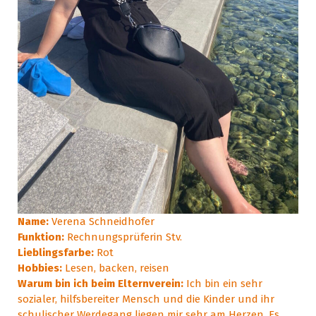
Name:
Verena Schneidhofer
Funktion:
Rechnungsprüferin Stv.
Lieblingsfarbe:
Rot
Hobbies:
Lesen, backen, reisen
Warum bin ich beim Elternverein:
Ich bin ein sehr
sozialer, hilfsbereiter Mensch und die Kinder und ihr
schulischer Werdegang liegen mir sehr am Herzen. Es