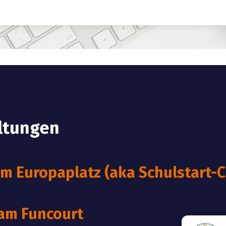
ltungen
 Europaplatz (aka Schulstart-C
 am Funcourt