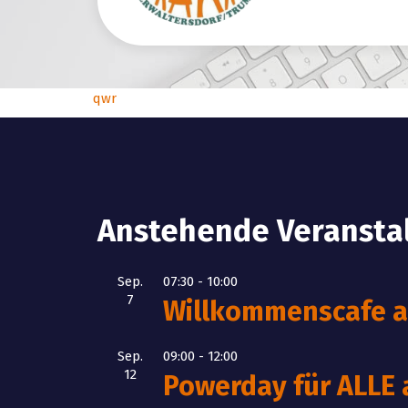
qwr
Anstehende Veransta
Sep.
07:30
-
10:00
7
Willkommenscafe am
Sep.
09:00
-
12:00
12
Powerday für ALLE