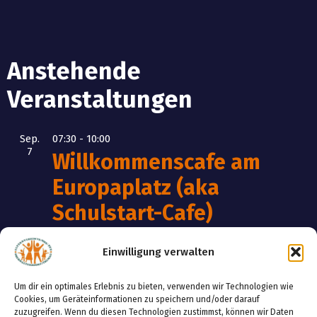
Anstehende
Veranstaltungen
Sep.
07:30
-
10:00
7
Willkommenscafe am
Europaplatz (aka
Schulstart-Cafe)
Sep.
09:00
-
12:00
Einwilligung verwalten
12
Powerday für ALLE am
Funcourt
Um dir ein optimales Erlebnis zu bieten, verwenden wir Technologien wie
Cookies, um Geräteinformationen zu speichern und/oder darauf
zuzugreifen. Wenn du diesen Technologien zustimmst, können wir Daten