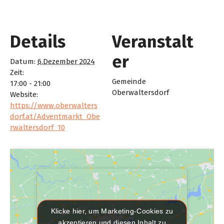
Details
Veranstalt
er
Datum:
6.Dezember 2024
Zeit:
Gemeinde
17:00 - 21:00
Oberwaltersdorf
Website:
https://www.oberwalters
dorf.at/Adventmarkt_Obe
rwaltersdorf_10
Klicke hier, um Marketing-Cookies zu
Klicke hier, um Marketing-Cookies zu
akzeptieren und diesen Inhalt zu
akzeptieren und diesen Inhalt zu