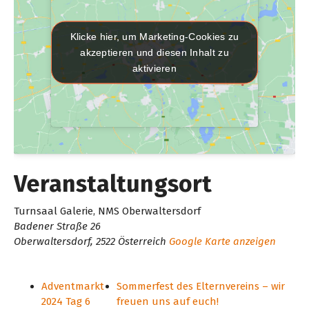
Klicke hier, um Marketing-Cookies zu
Klicke hier, um Marketing-Cookies zu
akzeptieren und diesen Inhalt zu
akzeptieren und diesen Inhalt zu
aktivieren
aktivieren
Veranstaltungsort
Turnsaal Galerie, NMS Oberwaltersdorf
Badener Straße 26
Oberwaltersdorf
,
2522
Österreich
Google Karte anzeigen
Adventmarkt
Sommerfest des Elternvereins – wir
2024 Tag 6
freuen uns auf euch!