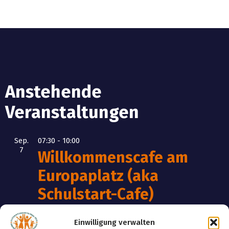
Anstehende
Veranstaltungen
Sep.
07:30
-
10:00
7
Willkommenscafe am
Europaplatz (aka
Schulstart-Cafe)
Sep.
09:00
-
12:00
Einwilligung verwalten
12