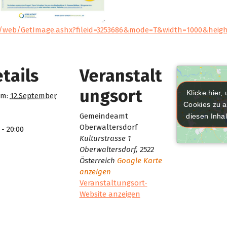
m/web/GetImage.ashx?fileid=3253686&mode=T&width=1000&heig
tails
Veranstalt
ungsort
Klicke hier,
Klicke hier,
m:
12.September
Cookies zu a
Cookies zu a
Gemeindeamt
diesen Inhal
diesen Inhal
Oberwaltersdorf
 - 20:00
Kulturstrasse 1
Oberwaltersdorf
,
2522
Österreich
Google Karte
anzeigen
Veranstaltungsort-
Website anzeigen