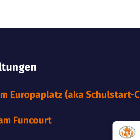
ltungen
 Europaplatz (aka Schulstart-C
 am Funcourt