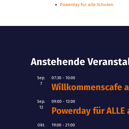
Powerday für alle Schulen
Anstehende Veransta
Sep.
07:30
-
10:00
7
Willkommenscafe am
Sep.
09:00
-
12:00
12
Powerday für ALLE
Okt.
19:00
-
21:00