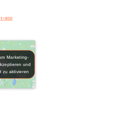
ht=800
 um Marketing-
 um Marketing-
kzeptieren und
kzeptieren und
t zu aktivieren
t zu aktivieren